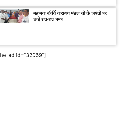
महामना कीर्ति नारायण मंडल जी के जयंती पर
उन्हें शत-शत नमन
the_ad id="32069"]