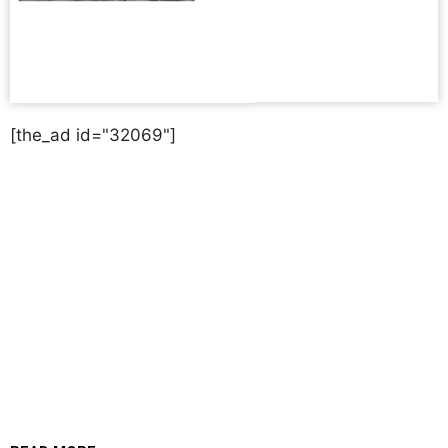
[the_ad id="32069"]