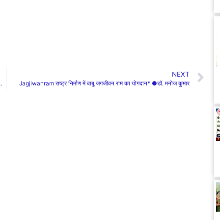
NEXT
दल की सरकार की आलोचना शुरू करेंगे-रघु ठाकुर
Jagjiwanram राष्ट्र निर्माण में बाबू जगजीवन राम का योगदान* ●डॉ. मनोज कुमार