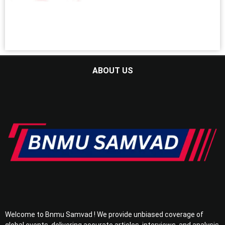
ABOUT US
Welcome to Bnmu Samvad ! We provide unbiased coverage of
global events, delivering accurate articles, interviews, and analysis