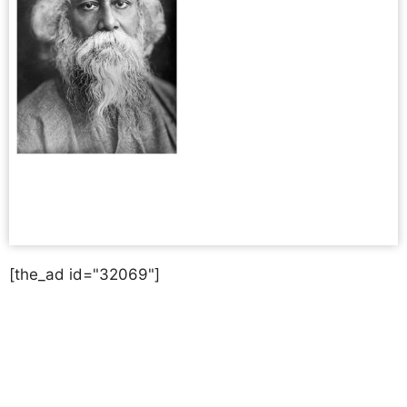
[the_ad id="32069"]